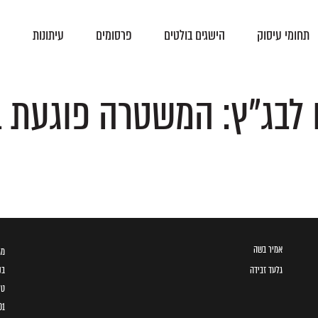
תחומי עיסוק
הישגים בולטים
פרסומים
עיתונות
צ
פסקי-דין
הסכמים קיבוציים
ם לבג"ץ: המשטרה פוגעת 
אמיר בשה
מגדל ב
גלעד זבידה
בני 
טל
01