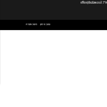
א״ל:
office@bszlaw.co.il
עיצוב:
נוי ניימן
פיתוח:
אלעד זיו