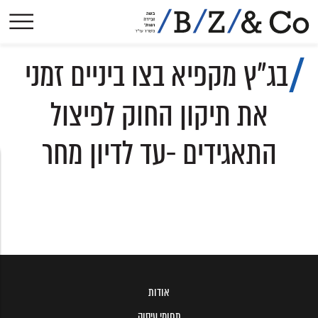
אודות
בג"ץ מקפיא בצו ביניים זמני
תחומי עיסוק
הישגים בולטים
את תיקון החוק לפיצול
פסקי-דין
התאגידים -עד לדיון מחר
הסכמים קיבוציים
פרסומים
עיתונות
צרו קשר
אודות
תחומי עיסוק