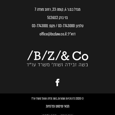
מגדל ב.ס.ר 4, קומה 23, רחוב מצדה 7
בני ברק 5126112
טלפון:
03-7743000
/ פקס:
03-7743001
דוא״ל:
office@bszlaw.co.il
© 2020 כל הזכויות שמורות, בשה זבידה ושות׳ משרד עו״ד
תנאי שימוש ופרטיות