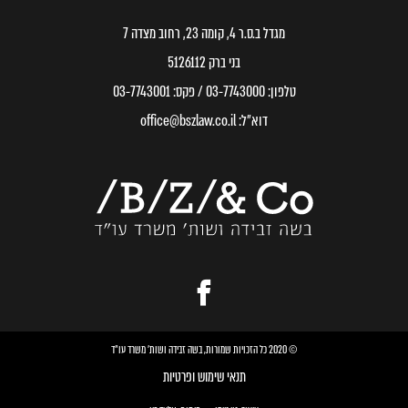
מגדל ב.ס.ר 4, קומה 23, רחוב מצדה 7
בני ברק 5126112
טלפון:
03-7743000
/ פקס:
03-7743001
דוא״ל:
office@bszlaw.co.il
© 2020 כל הזכויות שמורות, בשה זבידה ושות׳ משרד עו״ד
תנאי שימוש ופרטיות