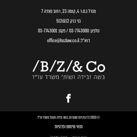
מגדל ב.ס.ר 4, קומה 23, רחוב מצדה 7
בני ברק 5126112
טלפון:
03-7743000
/ פקס:
03-7743001
דוא״ל:
office@bszlaw.co.il
© 2020 כל הזכויות שמורות, בשה זבידה ושות׳ משרד עו״ד
תנאי שימוש ופרטיות