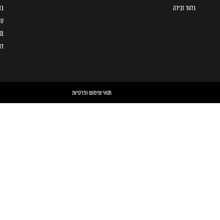
גלעד זבידה
בני 
טל
01
דו
תנאי שימוש ופרטיות