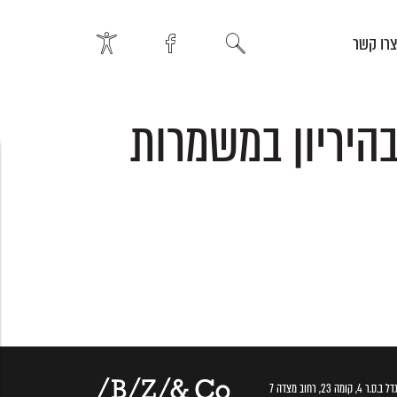
רו קשר
היריון במשמרות
.ס.ר 4, קומה 23, רחוב מצדה 7