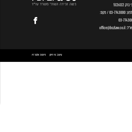
ברק 5126112
פון:
03-7743000
/ פקס:
03-77430
א״ל:
office@bszlaw.co.il
עיצוב:
נוי ניימן
פיתוח:
אלעד זיו