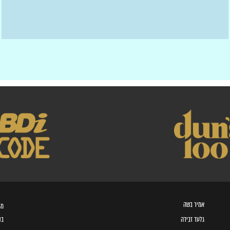
אמיר בשה
מגדל ב
גלעד זבידה
בני 