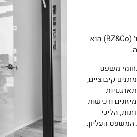
משרד עורכי הדין בשה זבידה ושות׳ (BZ&Co) הוא
.
חומי משפט
תנים קיבוציים,
ארגנויות
יזוגים ורכישות
תות, הליכי
 המשפט העליון.