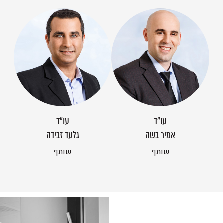
עו״ד
עו״ד
אמיר בשה
גלעד זבידה
שותף
שותף