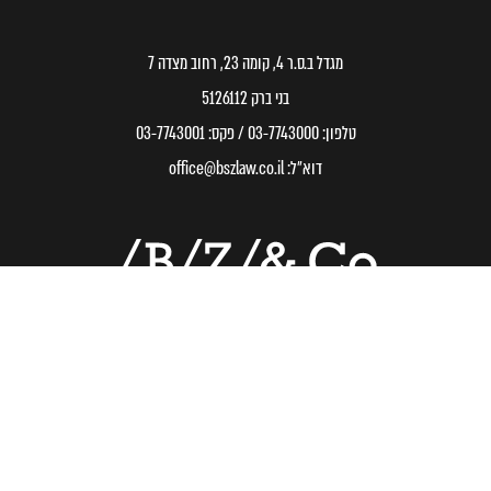
מגדל ב.ס.ר 4, קומה 23, רחוב מצדה 7
בני ברק 5126112
טלפון:
03-7743000
/ פקס:
03-7743001
דוא״ל:
office@bszlaw.co.il
© 2020 כל הזכויות שמורות, בשה זבידה ושות׳ משרד עו״ד
תנאי שימוש ופרטיות