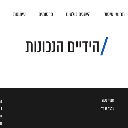
תחומי עיסוק
הישגים בולטים
פרסומים
עיתונות
צ
פסקי-דין
הסכמים קיבוציים
הידיים הנכונות
אמיר בשה
מגדל ב
גלעד זבידה
בני 
טל
01