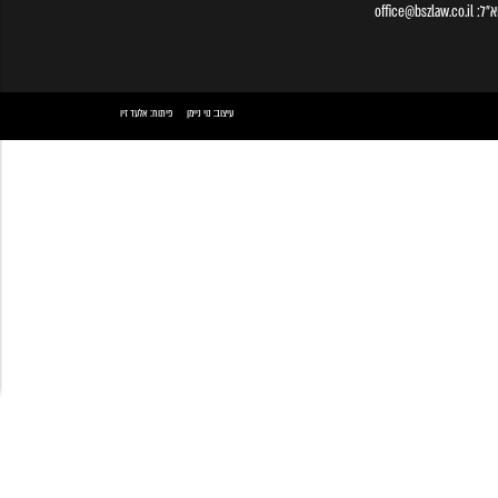
א״ל:
office@bszlaw.co.il
עיצוב:
נוי ניימן
פיתוח:
אלעד זיו