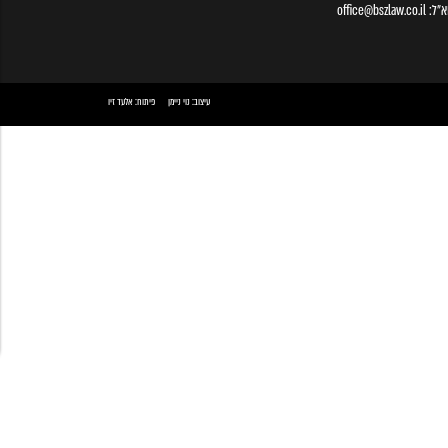
א״ל:
office@bszlaw.co.il
עיצוב:
נוי ניימן
פיתוח:
אלעד זיו