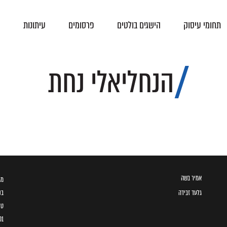
תחומי עיסוק
הישגים בולטים
פרסומים
עיתונות
צ
פסקי-דין
הסכמים קיבוציים
הנחליאלי נחת
אמיר בשה
מגדל ב
גלעד זבידה
בני 
טל
01