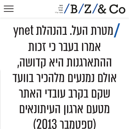
אודות
מטרת העל. בהנהלת ynet
תחומי עיסוק
הישגים בולטים
אמרו בעבר כי זכות
פסקי-דין
ההתארגנות היא קדושה,
הסכמים קיבוציים
פרסומים
אולם נמנעים מלהכיר בוועד
עיתונות
שקם בקרב עובדי האתר
צרו קשר
מטעם ארגון העיתונאים
(ספטמבר 2013)