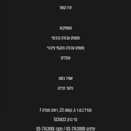
צרו קשר
מעסיקים
משפט עבודה קיבוצי
משפט עבודה חוקתי ציבורי
עובדים
אמיר בשה
גלעד זבידה
מגדל ב.ס.ר 4, קומה 23, רחוב מצדה 7
בני ברק 5126112
טלפון:
03-7743000
/ פקס:
03-7743001