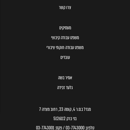
צרו קשר
מעסיקים
משפט עבודה קיבוצי
משפט עבודה חוקתי ציבורי
עובדים
אמיר בשה
גלעד זבידה
מגדל ב.ס.ר 4, קומה 23, רחוב מצדה 7
בני ברק 5126112
טלפון:
03-7743000
/ פקס:
03-7743001