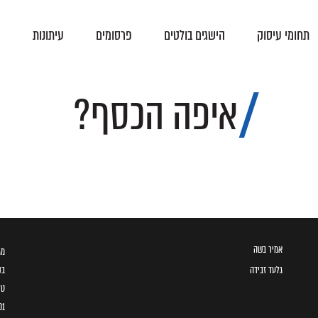
תחומי עיסוק
הישגים בולטים
פרסומים
עיתונות
צ
פסקי-דין
הסכמים קיבוציים
איפה הכסף?
אמיר בשה
מגדל ב
גלעד זבידה
בני 
טל
01