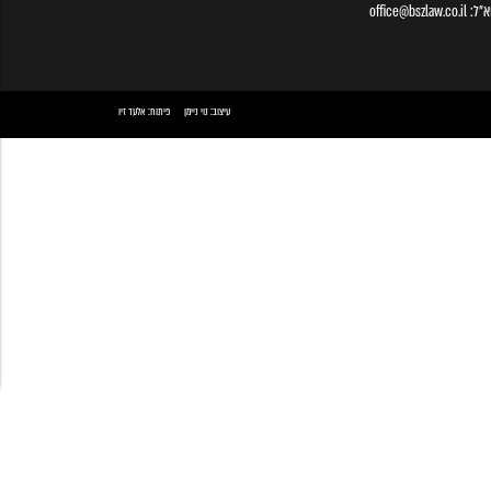
א״ל:
office@bszlaw.co.il
עיצוב:
נוי ניימן
פיתוח:
אלעד זיו