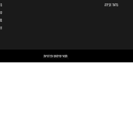
גלעד זבידה
בני 
טל
01
דו
תנאי שימוש ופרטיות