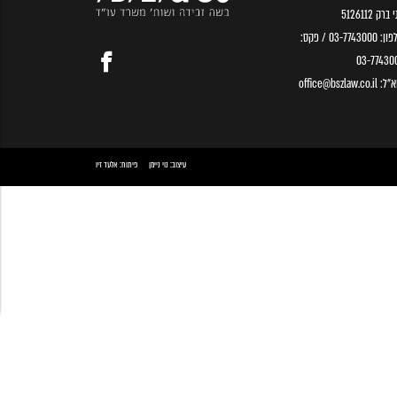
ברק 5126112
פון:
03-7743000
/ פקס:
03-77430
א״ל:
office@bszlaw.co.il
עיצוב:
נוי ניימן
פיתוח:
אלעד זיו