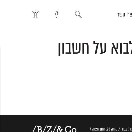
רו קשר
בוא על חשבון
.ס.ר 4, קומה 23, רחוב מצדה 7