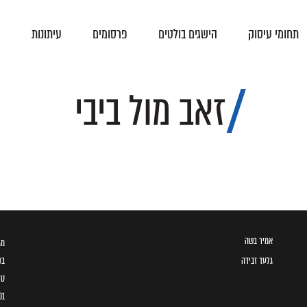
תחומי עיסוק
הישגים בולטים
פרסומים
עיתונות
צ
פסקי-דין
הסכמים קיבוציים
זאב מול ביבי
אמיר בשה
מגדל ב
גלעד זבידה
בני 
טל
01