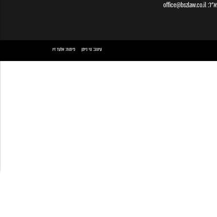
א״ל:
office@bszlaw.co.il
עיצוב:
נוי ניימן
פיתוח:
אלעד זיו