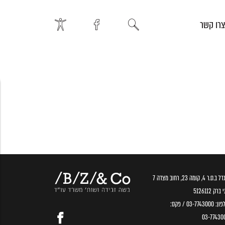
רו קשר
.ס.ר 4, קומה 23, רחוב מצדה 7
ברק 5126112
פון:
03-7743000
/ פקס:
03-77430