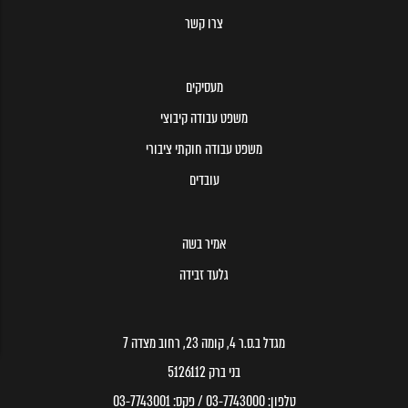
צרו קשר
מעסיקים
משפט עבודה קיבוצי
משפט עבודה חוקתי ציבורי
עובדים
אמיר בשה
גלעד זבידה
מגדל ב.ס.ר 4, קומה 23, רחוב מצדה 7
בני ברק 5126112
טלפון:
03-7743000
/ פקס:
03-7743001