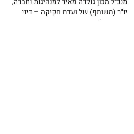
מנכ"ל מכון גולדה מאיר למנהיגות וחברה,
יו"ר (משותף) של ועדת חקיקה – דיני
עבודה בלשכת עורכי הדין, חבר בית הדין
לאתיקה של מועצת העיתונות.
בשנת 2019 עו"ד בשה כיהן כחבר בוועדת
פרס נשיא המדינה וראש הממשלה.
השכלה
עו"ד בשה הוא בעל רישיון לעריכת דין מאז